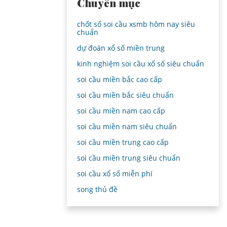
Chuyên mục
chốt số soi cầu xsmb hôm nay siêu
chuẩn
dự đoán xổ số miền trung
kinh nghiệm soi cầu xổ số siêu chuẩn
soi cầu miền bắc cao cấp
soi cầu miền bắc siêu chuẩn
soi cầu miền nam cao cấp
soi cầu miền nam siêu chuẩn
soi cầu miền trung cao cấp
soi cầu miền trung siêu chuẩn
soi cầu xổ số miễn phí
song thủ đề