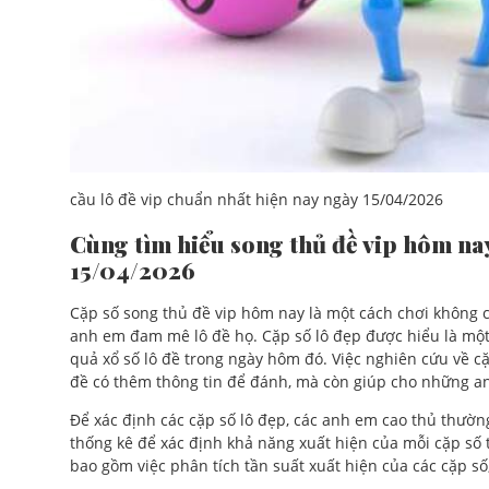
cầu lô đề vip chuẩn nhất hiện nay ngày 15/04/2026
Cùng tìm hiểu song thủ đề vip hôm na
15/04/2026
Cặp số song thủ đề vip hôm nay là một cách chơi không cò
anh em đam mê lô đề họ. Cặp số lô đẹp được hiểu là một
quả xổ số lô đề trong ngày hôm đó. Việc nghiên cứu về c
đề có thêm thông tin để đánh, mà còn giúp cho những an
Để xác định các cặp số lô đẹp, các anh em cao thủ thườ
thống kê để xác định khả năng xuất hiện của mỗi cặp số
bao gồm việc phân tích tần suất xuất hiện của các cặp số,