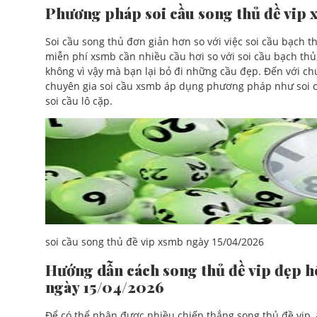
Phương pháp soi cầu song thủ đề vip
Soi cầu song thủ đơn giản hơn so với việc soi cầu bạch t
miễn phí xsmb cần nhiều cầu hơi so với soi cầu bạch thủ
không vì vậy mà bạn lại bỏ đi những cầu đẹp. Đến với ch
chuyên gia soi cầu xsmb áp dụng phương pháp như soi cầu
soi cầu lô cặp.
soi cầu song thủ đề vip xsmb ngày 15/04/2026
Hướng dẫn cách song thủ đề vip đẹp h
ngày 15/04/2026
Để có thể nhận được nhiều chiến thắng song thủ đề vip,