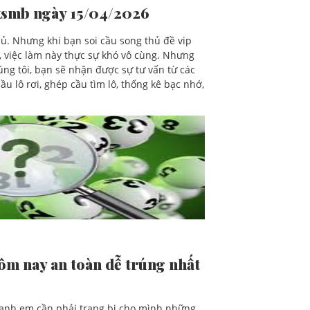
 xsmb ngày 15/04/2026
hủ. Nhưng khi bạn soi cầu song thủ đề vip
, việc làm này thực sự khó vô cùng. Nhưng
úng tôi, bạn sẽ nhận được sự tư vấn từ các
 lô rơi, ghép cầu tìm lô, thống kê bạc nhớ,
ôm nay an toàn dễ trúng nhất
 anh em cần phải trang bị cho mình những