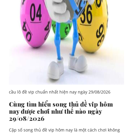
cầu lô đề vip chuẩn nhất hiện nay ngày 29/08/2026
Cùng tìm hiểu song thủ đề vip hôm
nay được chơi như thế nào ngày
29/08/2026
Cặp số song thủ đề vip hôm nay là một cách chơi không