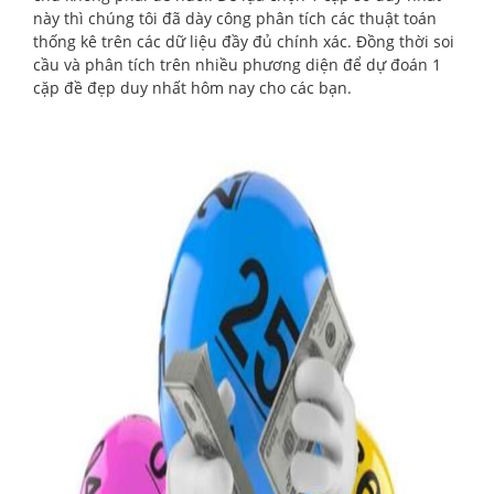
này thì chúng tôi đã dày công phân tích các thuật toán
thống kê trên các dữ liệu đầy đủ chính xác. Đồng thời soi
cầu và phân tích trên nhiều phương diện để dự đoán 1
cặp đề đẹp duy nhất hôm nay cho các bạn.