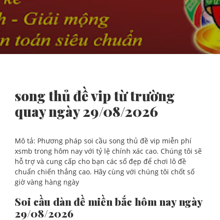
song thủ đề vip từ trường
quay ngày 29/08/2026
Mô tả: Phương pháp soi cầu song thủ đề vip miễn phí
xsmb trong hôm nay với tỷ lệ chính xác cao. Chúng tôi sẽ
hỗ trợ và cung cấp cho bạn các số đẹp để chơi lô đề
chuẩn chiến thắng cao. Hãy cùng với chúng tôi chốt số
giờ vàng hàng ngày
Soi cầu dàn đề miền bắc hôm nay ngày
29/08/2026