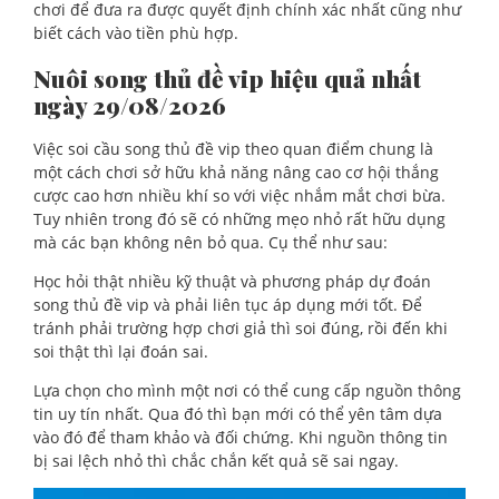
chơi để đưa ra được quyết định chính xác nhất cũng như
biết cách vào tiền phù hợp.
Nuôi song thủ đề vip hiệu quả nhất
ngày 29/08/2026
Việc soi cầu song thủ
đề vip theo quan điểm chung là
một cách chơi sở hữu khả năng nâng cao cơ hội thắng
cược cao hơn nhiều khí so với việc nhắm mắt chơi bừa.
Tuy nhiên trong đó sẽ có những mẹo nhỏ rất hữu dụng
mà các bạn không nên bỏ qua. Cụ thể như sau:
Học hỏi thật nhiều kỹ thuật và phương pháp dự đoán
song thủ đề vip và phải liên tục áp dụng mới tốt. Để
tránh phải trường hợp chơi giả thì soi đúng, rồi đến khi
soi thật thì lại đoán sai.
Lựa chọn cho mình một nơi có thể cung cấp nguồn thông
tin uy tín nhất. Qua đó thì bạn mới có thể yên tâm dựa
vào đó để tham khảo và đối chứng. Khi nguồn thông tin
bị sai lệch nhỏ thì chắc chắn kết quả sẽ sai ngay.