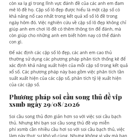
còn xa lạ gì trong lĩnh vực đánh đề của các anh em đam
mê lô đề họ. Cặp số lô đẹp được hiểu là một cặp số có
khả năng nổ cao nhất trong kết quả xổ số lô đề trong
ngày hôm đó. Việc nghiên cứu về cặp số lô đẹp không chỉ
giúp anh em chơi lô đề có thêm thông tin để đánh, mà
còn giúp cho những anh em biết hôm nay có thể đánh
con gì.
Để xác định các cặp số lô đẹp, các anh em cao thủ
thường sử dụng các phương pháp phân tích thống kê để
xác định khả năng xuất hiện của mỗi cặp số trong kết quả
xổ số. Các phương pháp này bao gồm việc phân tích tần
suất xuất hiện của các cặp số, phân tích tỷ lệ xuất hiện
của các cặp số.
Phương pháp soi cầu song thủ đề vip
xsmb ngày 29/08/2026
Soi cầu song thủ đơn giản hơn so với việc soi cầu bạch
thủ. Nhưng khi bạn soi cầu song thủ đề vip miễn
phí xsmb cần nhiều cầu hơi so với soi cầu bạch thủ, việc
làm này thực sự khó vô cùng. Nhưng không vì vậy mà bạn