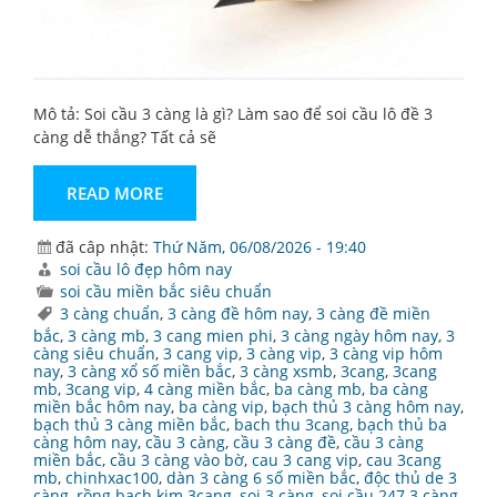
Mô tả: Soi cầu 3 càng là gì? Làm sao để soi cầu lô đề 3
càng dễ thắng? Tất cả sẽ
READ MORE
đã câp nhật:
Thứ Năm, 06/08/2026 - 19:40
soi cầu lô đẹp hôm nay
soi cầu miền bắc siêu chuẩn
3 càng chuẩn
,
3 càng đề hôm nay
,
3 càng đề miền
bắc
,
3 càng mb
,
3 cang mien phi
,
3 càng ngày hôm nay
,
3
càng siêu chuẩn
,
3 cang vip
,
3 càng vip
,
3 càng vip hôm
nay
,
3 càng xổ số miền bắc
,
3 càng xsmb
,
3cang
,
3cang
mb
,
3cang vip
,
4 càng miền bắc
,
ba càng mb
,
ba càng
miền bắc hôm nay
,
ba càng vip
,
bạch thủ 3 càng hôm nay
,
bạch thủ 3 càng miền bắc
,
bach thu 3cang
,
bạch thủ ba
càng hôm nay
,
cầu 3 càng
,
cầu 3 càng đề
,
cầu 3 càng
miền bắc
,
cầu 3 càng vào bờ
,
cau 3 cang vip
,
cau 3cang
mb
,
chinhxac100
,
dàn 3 càng 6 số miền bắc
,
độc thủ de 3
càng
,
rồng bạch kim 3cang
,
soi 3 càng
,
soi cầu 247 3 càng
,