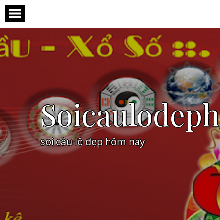
Skip
to
content
Soicaulodep
soi cầu lô đẹp hôm nay