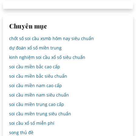
Chuyên mục
chốt số soi cầu xsmb hôm nay siêu chuẩn
dự đoán xổ số miền trung
kinh nghiệm soi cầu xổ số siêu chuẩn
soi cầu miền bắc cao cấp
soi cầu miền bắc siêu chuẩn
soi cầu miền nam cao cấp
soi cầu miền nam siêu chuẩn
soi cầu miền trung cao cấp
soi cầu miền trung siêu chuẩn
soi cầu xổ số miễn phí
song thủ đề