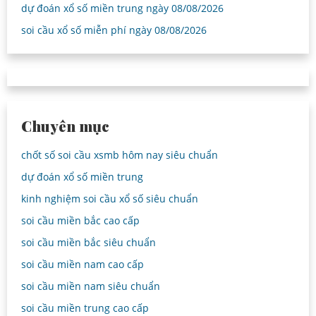
dự đoán xổ số miền trung ngày 08/08/2026
soi cầu xổ số miễn phí ngày 08/08/2026
Chuyên mục
chốt số soi cầu xsmb hôm nay siêu chuẩn
dự đoán xổ số miền trung
kinh nghiệm soi cầu xổ số siêu chuẩn
soi cầu miền bắc cao cấp
soi cầu miền bắc siêu chuẩn
soi cầu miền nam cao cấp
soi cầu miền nam siêu chuẩn
soi cầu miền trung cao cấp