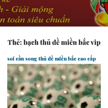
Thẻ:
bạch thủ đề miền bắc vip
soi cầu song thủ đề miền bắc cao cấp