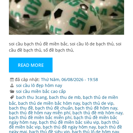
soi cầu bạch thủ đề miền bắc, soi cầu lô de bạch thủ, soi
cầu đề bạch thủ, số đề bạch thủ,
READ MORE
đã câp nhật:
Thứ Năm, 06/08/2026 - 19:58
soi cầu lô đẹp hôm nay
soi cầu miền bắc cao cấp
bach thu 3cang
,
bach thu de mb
,
bạch thủ de miền
bắc
,
bach thủ de miền bắc hôm nay
,
bạch thủ de vip
,
bach thu đề
,
bạch thủ đề chuẩn
,
bạch thủ đề hôm nay
,
bạch thủ đề hôm nay miễn phí
,
bạch thủ đề mb hôm nay
,
bạch thủ đề miền bắc miễn phí
,
bạch thủ đề miền bắc
ngày hôm nay
,
bạch thủ đề miền bắc siêu vip
,
bạch thủ
đề miền bắc vip
,
bạch thủ đề ngày hôm nay
,
bạch thủ đề
ngày mai
,
bạch thủ đề siêu vip
,
bạch thủ lô de hôm nay
,