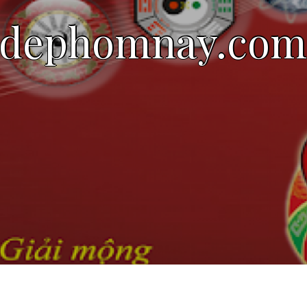
odephomnay.com