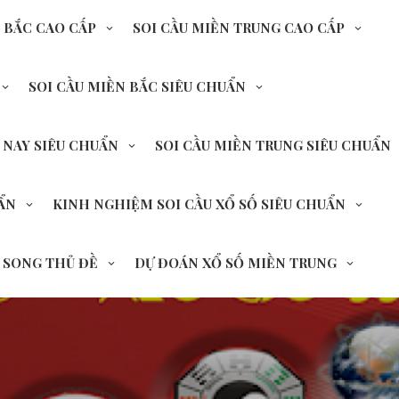
 BẮC CAO CẤP
SOI CẦU MIỀN TRUNG CAO CẤP
SOI CẦU MIỀN BẮC SIÊU CHUẨN
 NAY SIÊU CHUẨN
SOI CẦU MIỀN TRUNG SIÊU CHUẨN
ẨN
KINH NGHIỆM SOI CẦU XỔ SỐ SIÊU CHUẨN
SONG THỦ ĐỀ
DỰ ĐOÁN XỔ SỐ MIỀN TRUNG