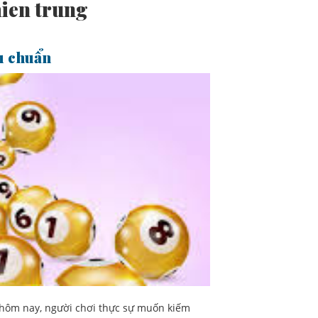
mien trung
u chuẩn
g hôm nay, người chơi thực sự muốn kiếm