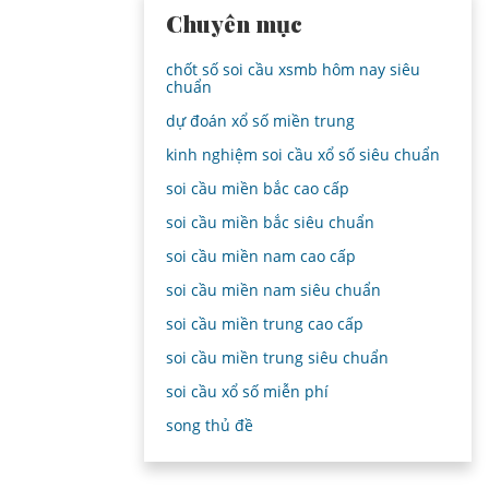
Chuyên mục
chốt số soi cầu xsmb hôm nay siêu
chuẩn
dự đoán xổ số miền trung
kinh nghiệm soi cầu xổ số siêu chuẩn
soi cầu miền bắc cao cấp
soi cầu miền bắc siêu chuẩn
soi cầu miền nam cao cấp
soi cầu miền nam siêu chuẩn
soi cầu miền trung cao cấp
soi cầu miền trung siêu chuẩn
soi cầu xổ số miễn phí
song thủ đề