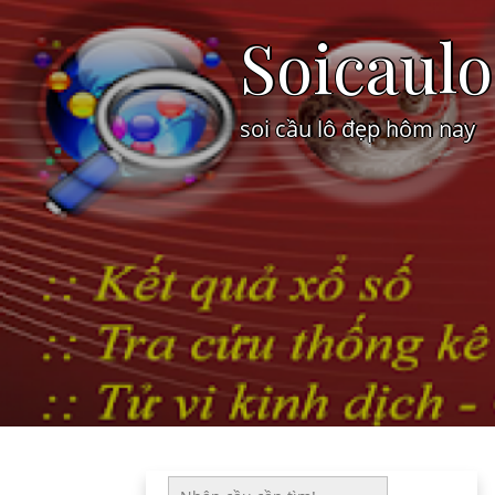
Soicaul
soi cầu lô đẹp hôm nay