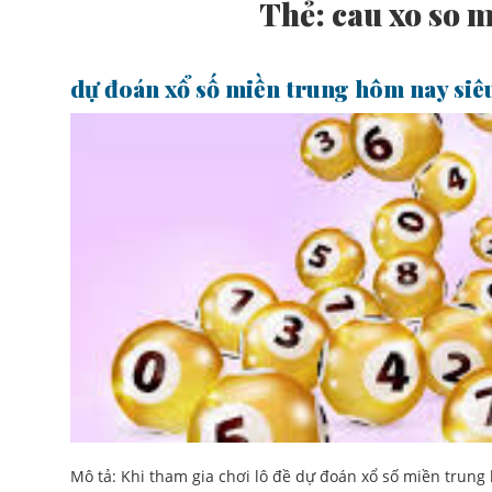
Thẻ:
cau xo so 
dự đoán xổ số miền trung hôm nay siê
Mô tả: Khi tham gia chơi lô đề dự đoán xổ số miền trun