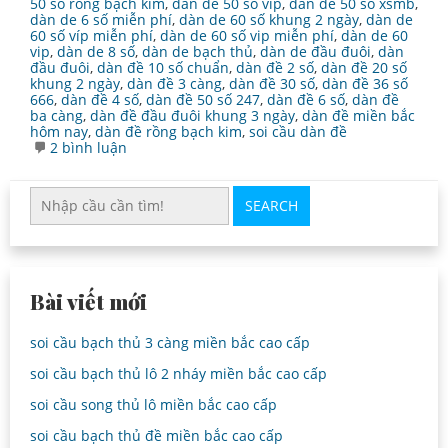
50 số rồng bạch kim
,
dàn de 50 số víp
,
dàn de 50 số xsmb
,
dàn de 6 số miễn phí
,
dàn de 60 số khung 2 ngày
,
dàn de
60 số víp miễn phí
,
dàn de 60 số vip miễn phí
,
dàn de 60
vip
,
dàn de 8 số
,
dàn de bạch thủ
,
dàn de đầu đuôi
,
dàn
đầu đuôi
,
dàn đề 10 số chuẩn
,
dàn đề 2 số
,
dàn đề 20 số
khung 2 ngày
,
dàn đề 3 càng
,
dàn đề 30 số
,
dàn đề 36 số
666
,
dàn đề 4 số
,
dàn đề 50 số 247
,
dàn đề 6 số
,
dàn đề
ba càng
,
dàn đề đầu đuôi khung 3 ngày
,
dàn đề miền bắc
hôm nay
,
dàn đề rồng bạch kim
,
soi cầu dàn đề
ở
2 bình luận
cách
soi
cầu
SEARCH
dàn
đề
bất
tử
đầu
tư
Bài viết mới
lợi
nhuận
cao
soi cầu bạch thủ 3 càng miền bắc cao cấp
soi cầu bạch thủ lô 2 nháy miền bắc cao cấp
soi cầu song thủ lô miền bắc cao cấp
soi cầu bạch thủ đề miền bắc cao cấp