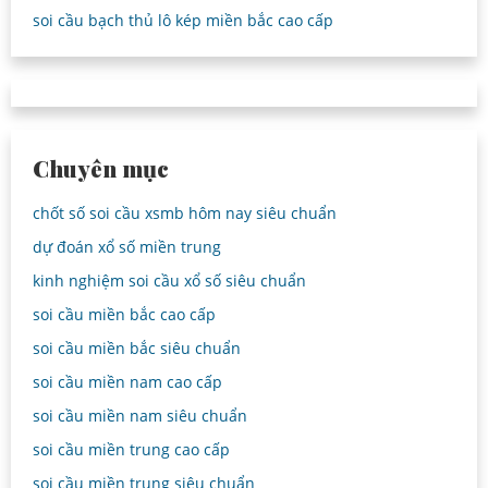
soi cầu bạch thủ lô kép miền bắc cao cấp
Chuyên mục
chốt số soi cầu xsmb hôm nay siêu chuẩn
dự đoán xổ số miền trung
kinh nghiệm soi cầu xổ số siêu chuẩn
soi cầu miền bắc cao cấp
soi cầu miền bắc siêu chuẩn
soi cầu miền nam cao cấp
soi cầu miền nam siêu chuẩn
soi cầu miền trung cao cấp
soi cầu miền trung siêu chuẩn