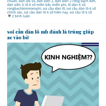
chuẩn
,
dan lo6 so
,
dàn xiên 2
,
dàn xiên 2 rồng bạch kim
,
dàn xiên 3
,
lô 6 số miền bắc miễn phí
,
lô dàn 6 số
,
rongbachkimmienphi
,
soi cầu dàn lô
,
soi cầu dàn lô 6 số
chính xác
,
soi cầu dàn lô 6 số hôm nay
,
soi cầu lô 6 số
ở
2 bình luận
soi
cầu
dàn
soi cầu dàn lô mb đánh là trúng giúp
lô
6
ae vào bờ
số
hôm
nay
chốt
số
là
chuẩn