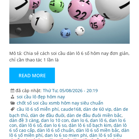
Mô tả: Chia sẻ cách soi cầu dàn lô 6 số hôm nay đơn giản,
chỉ cần thao tác 1 lần là
READ MORE
đã câp nhật:
Thứ Tư, 05/08/2026 - 20:19
soi cầu lô đẹp hôm nay
chốt số soi cầu xsmb hôm nay siêu chuẩn
cầu lô 6 số miễn phí
,
caude168
,
dàn de 60 vip
,
dàn de
bạch thủ
,
dàn de đầu đuôi
,
dàn de đầu đuôi miền bắc
,
dàn đề 3 càng
,
dan lo 10 con
,
dan lo 6
,
dan lô 6
,
dan lo 6
con
,
dàn lô 6 số
,
dan lo 6 so
,
dàn lô 6 số bạch kim
,
dàn lô
6 số cao cấp
,
dàn lô 6 số chuẩn
,
dàn lô 6 số miền bắc
,
dàn
lô 6 số miền phí
,
dan lo 6 so mien phi
,
dàn lô 6 số siêu