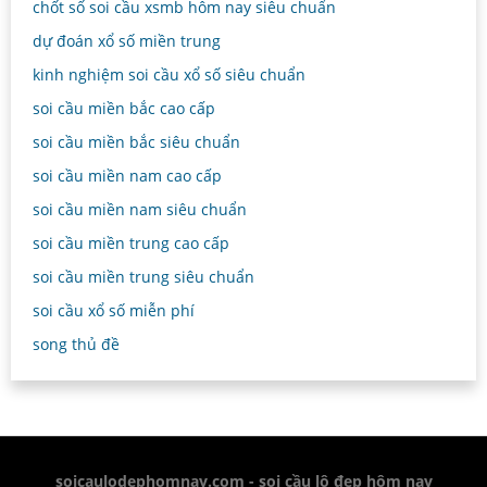
chốt số soi cầu xsmb hôm nay siêu chuẩn
dự đoán xổ số miền trung
kinh nghiệm soi cầu xổ số siêu chuẩn
soi cầu miền bắc cao cấp
soi cầu miền bắc siêu chuẩn
soi cầu miền nam cao cấp
soi cầu miền nam siêu chuẩn
soi cầu miền trung cao cấp
soi cầu miền trung siêu chuẩn
soi cầu xổ số miễn phí
song thủ đề
soicaulodephomnay.com - soi cầu lô đẹp hôm nay