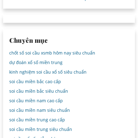
Chuyên mục
chốt số soi cầu xsmb hôm nay siêu chuẩn
dự đoán xổ số miền trung
kinh nghiệm soi cầu xổ số siêu chuẩn
soi cầu miền bắc cao cấp
soi cầu miền bắc siêu chuẩn
soi cầu miền nam cao cấp
soi cầu miền nam siêu chuẩn
soi cầu miền trung cao cấp
soi cầu miền trung siêu chuẩn