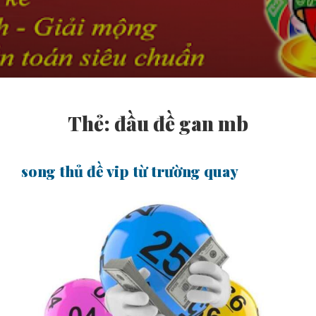
Thẻ:
đầu đề gan mb
song thủ đề vip từ trường quay