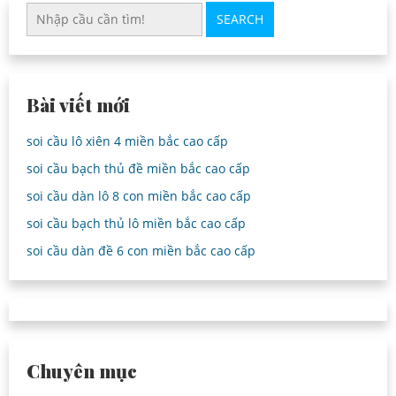
SEARCH
Bài viết mới
soi cầu lô xiên 4 miền bắc cao cấp
soi cầu bạch thủ đề miền bắc cao cấp
soi cầu dàn lô 8 con miền bắc cao cấp
soi cầu bạch thủ lô miền bắc cao cấp
soi cầu dàn đề 6 con miền bắc cao cấp
Chuyên mục