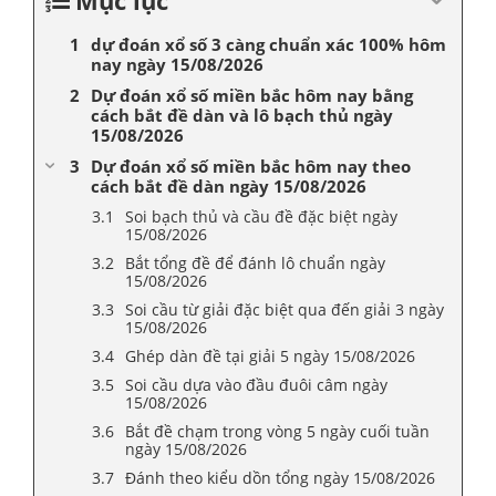
Mục lục
dự đoán xổ số 3 càng chuẩn xác 100% hôm
nay ngày 15/08/2026
Dự đoán xổ số miền bắc hôm nay bằng
cách bắt đề dàn và lô bạch thủ ngày
15/08/2026
Dự đoán xổ số miền bắc hôm nay theo
cách bắt đề dàn ngày 15/08/2026
Soi bạch thủ và cầu đề đặc biệt ngày
15/08/2026
Bắt tổng đề để đánh lô chuẩn ngày
15/08/2026
Soi cầu từ giải đặc biệt qua đến giải 3 ngày
15/08/2026
Ghép dàn đề tại giải 5 ngày 15/08/2026
Soi cầu dựa vào đầu đuôi câm ngày
15/08/2026
Bắt đề chạm trong vòng 5 ngày cuối tuần
ngày 15/08/2026
Đánh theo kiểu dồn tổng ngày 15/08/2026