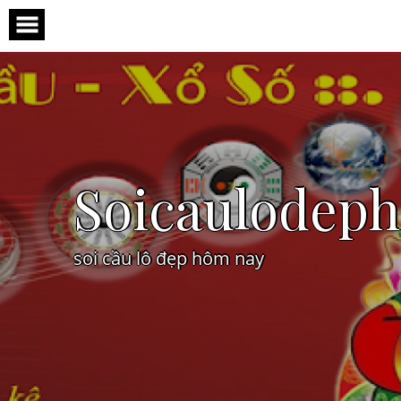
Skip
to
content
Soicaulodep
soi cầu lô đẹp hôm nay