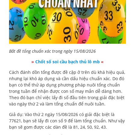
Bắt đề tổng chuẩn xác trong ngày 15/08/2026
»
Chốt số soi cầu bạch thủ lô mb
«
Cách đánh dồn tổng được đề cập ở trên dù khá hiệu quả,
nhưng lại khó áp dụng và cần dấu hiệu chuẩn xác. Do đó
bạn có thể thử áp dụng phương pháp nuôi tổng chuẩn
trong tuần để nhận được con số may mắn dễ dàng hơn.
Theo đó bạn chỉ việc lấy đi số đầu tiên trong giải đặc biệt
vào ngày thứ 2 và làm tổng chuẩn để nuôi tuần.
Giả dụ: Vào thứ 2 ngày 15/08/2026 có giải đặc biệt là
77621, bạn sẽ lấy đi con số 9 để làm tổng chuẩn. Như vậy
bạn sẽ gom được các dàn đề là 81, 24, 50, 92, 43.