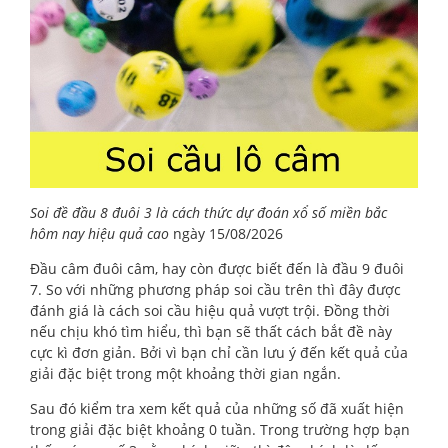
Soi đề đầu 8 đuôi 3 là cách thức dự đoán xổ số miền bắc
hôm nay hiệu quả cao
ngày 15/08/2026
Đầu câm đuôi câm, hay còn được biết đến là đầu 9 đuôi
7. So với những phương pháp soi cầu trên thì đây được
đánh giá là cách soi cầu hiệu quả vượt trội. Đồng thời
nếu chịu khó tìm hiểu, thì bạn sẽ thất cách bắt đề này
cực kì đơn giản. Bởi vì bạn chỉ cần lưu ý đến kết quả của
giải đặc biệt trong một khoảng thời gian ngắn.
Sau đó kiểm tra xem kết quả của những số đã xuất hiện
trong giải đặc biệt khoảng 0 tuần. Trong trường hợp bạn