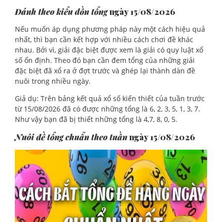
Đánh theo kiểu dồn tổng
ngày 15/08/2026
Nếu muốn áp dụng phương pháp này một cách hiệu quả
nhất, thì bạn cần kết hợp với nhiều cách chơi đề khác
nhau. Bởi vì, giải đặc biệt được xem là giải có quy luật xổ
số ổn định. Theo đó bạn cần đem tổng của những giải
đặc biệt đã xổ ra ở đợt trước và ghép lại thành dàn đề
nuôi trong nhiều ngày.
Giả dụ: Trên bảng kết quả xổ số kiến thiết của tuần trước
từ 15/08/2026 đã có được những tổng là 6, 2, 3, 5, 1, 3, 7.
Như vậy bạn đã bị thiết những tổng là 4,7, 8, 0, 5.
Nuôi đề tổng chuẩn theo tuần
ngày 15/08/2026