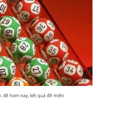
y, đề hom nay, kết quả đề miền