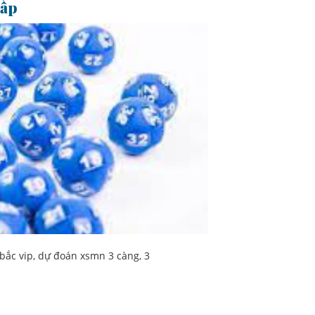
cấp
bắc vip, dự đoán xsmn 3 càng, 3