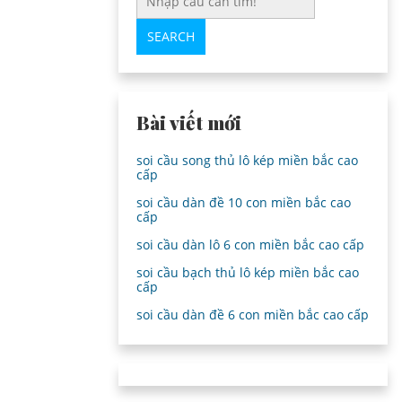
SEARCH
Bài viết mới
soi cầu song thủ lô kép miền bắc cao
cấp
soi cầu dàn đề 10 con miền bắc cao
cấp
soi cầu dàn lô 6 con miền bắc cao cấp
soi cầu bạch thủ lô kép miền bắc cao
cấp
soi cầu dàn đề 6 con miền bắc cao cấp