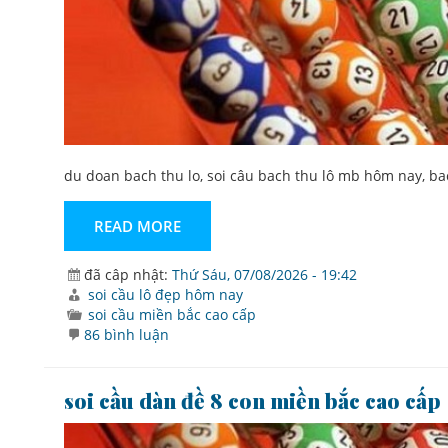
du doan bach thu lo, soi câu bach thu lô mb hôm nay, ba
READ MORE
đã câp nhật:
Thứ Sáu, 07/08/2026 - 19:42
soi cầu lô đẹp hôm nay
soi cầu miền bắc cao cấp
ở
86 bình luận
soi
cầu
bạch
soi cầu dàn đề 8 con miền bắc cao cấp
thủ
lô
2
nháy