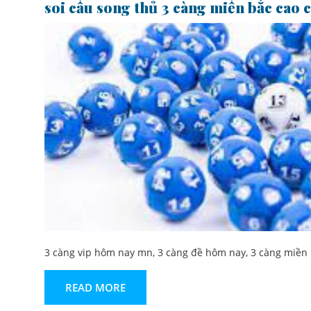
soi cầu song thủ 3 càng miền bắc cao 
3 càng vip hôm nay mn, 3 càng đề hôm nay, 3 càng miền 
READ MORE