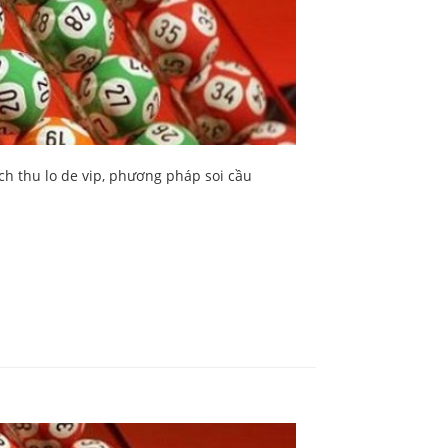
ch thu lo de vip, phương pháp soi cầu