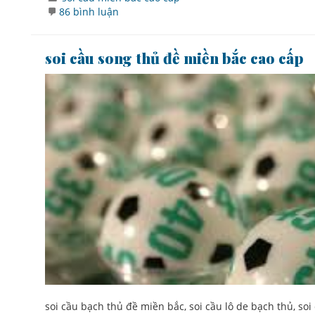
ở
86 bình luận
soi
cầu
dàn
soi cầu song thủ đề miền bắc cao cấp
đề
8
con
miền
bắc
cao
cấp
soi cầu bạch thủ đề miền bắc, soi cầu lô de bạch thủ, soi