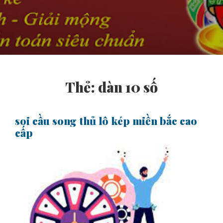
Thẻ:
dàn 10 số
soi cầu song thủ lô kép miền bắc cao
cấp