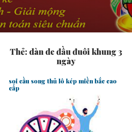
Thẻ:
dàn de đầu đuôi khung 3
ngày
soi cầu song thủ lô kép miền bắc cao
cấp