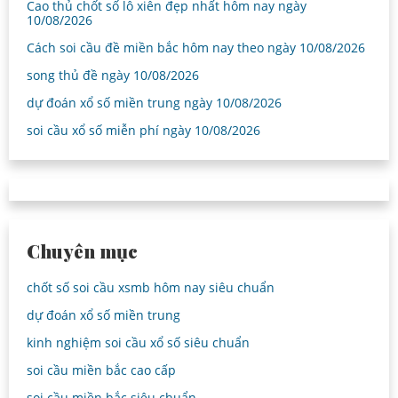
Cao thủ chốt số lô xiên đẹp nhất hôm nay ngày
10/08/2026
Cách soi cầu đề miền bắc hôm nay theo ngày 10/08/2026
song thủ đề ngày 10/08/2026
dự đoán xổ số miền trung ngày 10/08/2026
soi cầu xổ số miễn phí ngày 10/08/2026
Chuyên mục
chốt số soi cầu xsmb hôm nay siêu chuẩn
dự đoán xổ số miền trung
kinh nghiệm soi cầu xổ số siêu chuẩn
soi cầu miền bắc cao cấp
soi cầu miền bắc siêu chuẩn