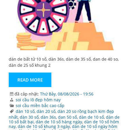
dàn de bất tử 10 số, dàn 36s, dàn de 35 số, dan de 40 so,
dàn de 25 số khung 2
READ MORE
đã câp nhật:
Thứ Bảy, 08/08/2026 - 19:56
soi cầu lô đẹp hôm nay
soi cầu miền bắc cao cấp
dàn 10 số
,
dàn 20 số
,
dàn 20 so rồng bạch kim đẹp
nhất
,
dàn 30 số
,
dàn 36s
,
dan 50 số
,
dàn de 10 số
,
dàn de
10 số bất bại
,
dàn de 10 số hàng ngày
,
dàn de 10 số hôm
nay
,
dàn de 10 số khung 3 ngày
,
dàn de 10 số ngày hôm