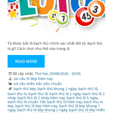
Từ khóa: bắt lô bạch thủ chính xác nhất Mô tả: Bạch thủ
là gì? Cách chơi như thế nào trong lô
READ MORE
đã câp nhật:
Thứ Hai, 03/08/2026 - 20:05
soi cầu lô đẹp hôm nay
soi cầu miền bắc siêu chuẩn
bạch thủ kép
,
bạch thủ khung 2 ngày
,
bạch thủ lô
,
bach thu lo
,
bạch thu lô
,
bạch thủ lô 2 ngày
,
bạch thủ lô 2
nháy
,
bạch thủ lô 2 nháy hôm nay
,
bạch thủ lô 5 ngày
,
bạch thủ lô chuẩn 100
,
bạch thủ lô hôm nay
,
bach thu lo
kep
,
bạch thủ lô kép hôm nay
,
bạch thủ lô kép khung 1
ngày
,
bạch thủ lô kép khung 2 ngày
,
bạch thủ lô kép miễn