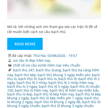
Mô tả: Với những anh em tham gia vào các trận lô đề sẽ
rất muốn biết cách soi cầu bạch thủ
READ MORE
đã câp nhật:
Thứ Hai, 03/08/2026 - 19:57
soi cầu lô đẹp hôm nay
chốt số soi cầu xsmb hôm nay siêu chuẩn
bach thu 247
,
bach thu 3cang
,
bạch thủ ba càng hôm
nay
,
bạch thủ kép
,
bạch thủ khung 3 ngày miễn phí
,
bach
thu lo
,
bạch thủ lô
,
bạch thủ lo
,
bach thủ lô
,
bạch thủ lô 2
ngày
,
bạch thủ lô 2 nháy
,
bạch thủ lô 2 nháy hôm nay
,
bach thu lo 3 ngay
,
bạch thủ lô 5 ngày
,
bạch thủ lô chuẩn
100
,
bạch thủ lô hôm nay
,
bạch thủ lô hôm nay miền bắc
,
bach thu lo kep
,
bạch thủ lô kép hôm nay
,
bạch thủ lô kép
khung 2 ngày
,
bạch thủ lô kép miễn phí 1 ngày
,
bach thu
lo khung 2 ngay
,
bạch thủ lô khung 2 ngày 88
,
bạch thủ lô
khung 3 ngày chuẩn
,
bạch thủ lô khung 3 ngày chuẩn