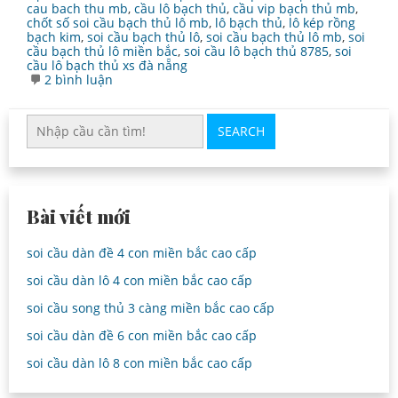
cau bach thu mb
,
cầu lô bạch thủ
,
cầu vip bạch thủ mb
,
chốt số soi cầu bạch thủ lô mb
,
lô bạch thủ
,
lô kép rồng
bạch kim
,
soi cầu bạch thủ lô
,
soi cầu bạch thủ lô mb
,
soi
cầu bạch thủ lô miền bắc
,
soi cầu lô bạch thủ 8785
,
soi
cầu lô bạch thủ xs đà nẵng
ở
2 bình luận
chốt
số
soi
SEARCH
cầu
bạch
thủ
lô
mb
chuẩn
Bài viết mới
đét
về
bờ
soi cầu dàn đề 4 con miền bắc cao cấp
soi cầu dàn lô 4 con miền bắc cao cấp
soi cầu song thủ 3 càng miền bắc cao cấp
soi cầu dàn đề 6 con miền bắc cao cấp
soi cầu dàn lô 8 con miền bắc cao cấp