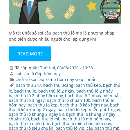
Mô tả: Chốt số soi cầu bạch thủ lô mb là phương pháp
phổ biến được nhiều người chơi áp dụng khi
READ MORE
đã câp nhật:
Thứ Hai, 03/08/2026 - 19:38
soi cầu lô đẹp hôm nay
chốt số soi cầu xsmb hôm nay siêu chuẩn
bach thu 247
,
bach thu 3cang
,
bạch thủ kép
,
bạch thủ
lô
,
bach thu lo
,
bạch thủ lô 2 ngày
,
bạch thủ lô 2 nháy
,
bạch thủ lô 2 nháy hôm nay
,
bạch thủ lô 2 nháy miền bắc
,
bach thu lo 3 ngay
,
bạch thủ lô chuẩn 100
,
bạch thủ lô
hôm nay
,
bach thu lo kep
,
bạch thủ lô kép hôm nay
,
bạch
thủ lô kép khung 2 ngày
,
bạch thủ lô kép miễn phí 1 ngày
,
bạch thủ lô khung 2 ngày 88
,
bạch thủ lô khung 3 ngày
chuẩn 100
,
bach thu lo mb
,
bạch thủ lô mb hôm nay
,
bạch thủ lô miền bắc
,
bạch thủ lô miền bắc hôm nay
,
bạch thủ lô siêu chuẩn
,
bạch thủ lô vip
,
câu bạch thủ mb
,