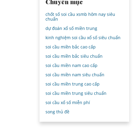
Chuyên mục
chốt số soi cầu xsmb hôm nay siêu
chuẩn
dự đoán xổ số miền trung
kinh nghiệm soi cầu xổ số siêu chuẩn
soi cầu miền bắc cao cấp
soi cầu miền bắc siêu chuẩn
soi cầu miền nam cao cấp
soi cầu miền nam siêu chuẩn
soi cầu miền trung cao cấp
soi cầu miền trung siêu chuẩn
soi cầu xổ số miễn phí
song thủ đề