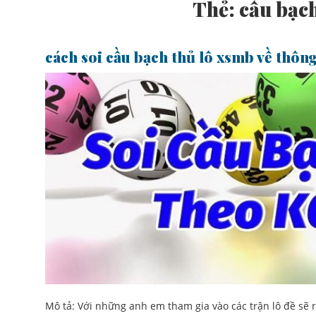
Thẻ:
cầu bạch
cách soi cầu bạch thủ lô xsmb về thông
Mô tả: Với những anh em tham gia vào các trận lô đề sẽ 