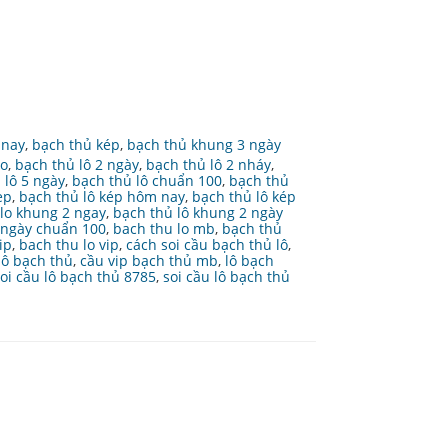
 nay
,
bạch thủ kép
,
bạch thủ khung 3 ngày
lo
,
bạch thủ lô 2 ngày
,
bạch thủ lô 2 nháy
,
 lô 5 ngày
,
bạch thủ lô chuẩn 100
,
bạch thủ
ep
,
bạch thủ lô kép hôm nay
,
bạch thủ lô kép
lo khung 2 ngay
,
bạch thủ lô khung 2 ngày
 ngày chuẩn 100
,
bach thu lo mb
,
bạch thủ
ip
,
bach thu lo vip
,
cách soi cầu bạch thủ lô
,
lô bạch thủ
,
cầu vip bạch thủ mb
,
lô bạch
oi cầu lô bạch thủ 8785
,
soi cầu lô bạch thủ