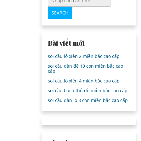
SEARCH
Bài viết mới
soi cầu lô xiên 2 miền bắc cao cấp
soi cầu dàn đề 10 con miền bắc cao
cấp
soi cầu lô xiên 4 miền bắc cao cấp
soi cầu bạch thủ đề miền bắc cao cấp
soi cầu dàn lô 8 con miền bắc cao cấp