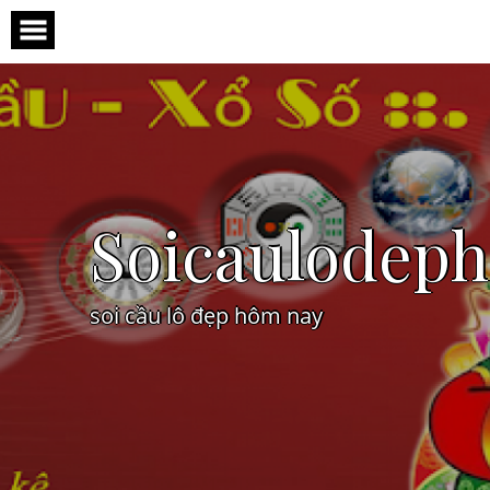
Skip
to
content
Soicaulodep
soi cầu lô đẹp hôm nay