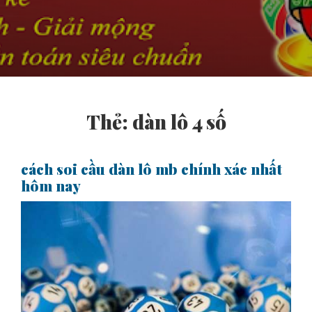
Thẻ:
dàn lô 4 số
cách soi cầu dàn lô mb chính xác nhất
hôm nay