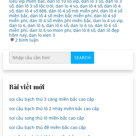
siêu víp miền bắc
,
dàn lô 10 số vip
,
dan lo 3 so
,
dàn lô 3
số
,
dàn lô 3 số lộc trời
,
dan lo 4 so
,
dan lô 4 số
,
dàn lô 4
số
,
dàn lô 4 số 888
,
dàn lô 4 số mb miễn phí
,
dàn lô 4 số
miền bắc
,
dàn lô 4 số miền bắc miễn phí
,
dàn lô 4 số
miễn phí
,
dàn lô 4 số miền phí miền bắc
,
dan lo 4 so vip
,
dan lo 6
,
dan lô 6
,
dàn lô 6 số
,
dan lo 6 so
,
dàn lô 6 số
miền phí
,
dan lo 6 so mien phi
,
dàn lô 8 số
,
dàn lô đẹp
hôm nay
,
dan lo xien 3
ở
2 bình luận
cách
soi
cầu
SEARCH
dàn
lô
mb
chính
xác
nhất
Bài viết mới
hôm
nay
soi cầu bạch thủ 3 càng miền bắc cao cấp
soi cầu bạch thủ lô 2 nháy miền bắc cao cấp
soi cầu song thủ lô miền bắc cao cấp
soi cầu bạch thủ đề miền bắc cao cấp