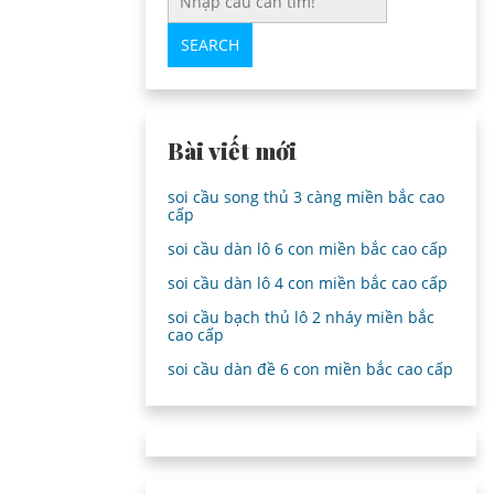
SEARCH
Bài viết mới
soi cầu song thủ 3 càng miền bắc cao
cấp
soi cầu dàn lô 6 con miền bắc cao cấp
soi cầu dàn lô 4 con miền bắc cao cấp
soi cầu bạch thủ lô 2 nháy miền bắc
cao cấp
soi cầu dàn đề 6 con miền bắc cao cấp