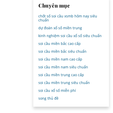
Chuyên mục
chốt số soi cầu xsmb hôm nay siêu
chuẩn
dự đoán xổ số miền trung
kinh nghiệm soi cầu xổ số siêu chuẩn
soi cầu miền bắc cao cấp
soi cầu miền bắc siêu chuẩn
soi cầu miền nam cao cấp
soi cầu miền nam siêu chuẩn
soi cầu miền trung cao cấp
soi cầu miền trung siêu chuẩn
soi cầu xổ số miễn phí
song thủ đề