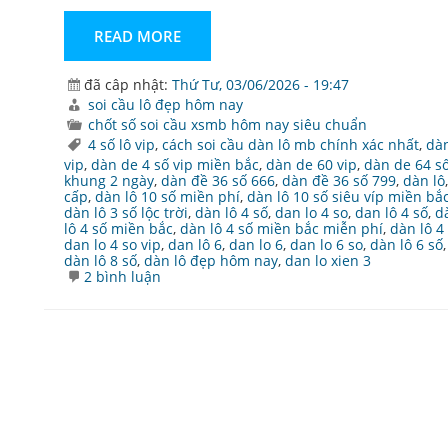
READ MORE
đã câp nhật:
Thứ Tư, 03/06/2026 - 19:47
soi cầu lô đẹp hôm nay
chốt số soi cầu xsmb hôm nay siêu chuẩn
4 số lô vip
,
cách soi cầu dàn lô mb chính xác nhất
,
dà
vip
,
dàn de 4 số vip miền bắc
,
dàn de 60 vip
,
dàn de 64 s
khung 2 ngày
,
dàn đề 36 số 666
,
dàn đề 36 số 799
,
dàn lô
cấp
,
dàn lô 10 số miền phí
,
dàn lô 10 số siêu víp miền bắ
dàn lô 3 số lộc trời
,
dàn lô 4 số
,
dan lo 4 so
,
dan lô 4 số
,
d
lô 4 số miền bắc
,
dàn lô 4 số miền bắc miễn phí
,
dàn lô 4
dan lo 4 so vip
,
dan lô 6
,
dan lo 6
,
dan lo 6 so
,
dàn lô 6 số
dàn lô 8 số
,
dàn lô đẹp hôm nay
,
dan lo xien 3
ở
2 bình luận
cách
soi
cầu
dàn
lô
mb
chính
xác
nhất
hôm