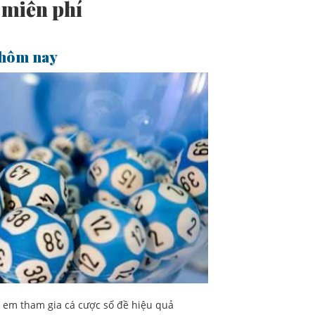
ố miễn phí
 hôm nay
h em tham gia cá cược số đề hiệu quả