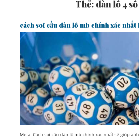
Thẻ:
dàn lô 4 s
cách soi cầu dàn lô mb chính xác nhất
Meta: Cách soi cầu dàn lô mb chính xác nhất sẽ giúp an