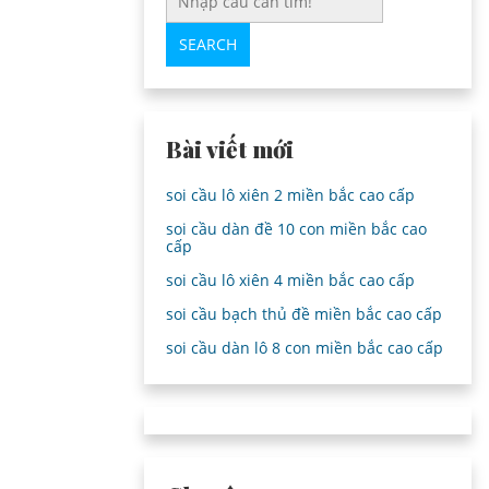
SEARCH
Bài viết mới
soi cầu lô xiên 2 miền bắc cao cấp
soi cầu dàn đề 10 con miền bắc cao
cấp
soi cầu lô xiên 4 miền bắc cao cấp
soi cầu bạch thủ đề miền bắc cao cấp
soi cầu dàn lô 8 con miền bắc cao cấp