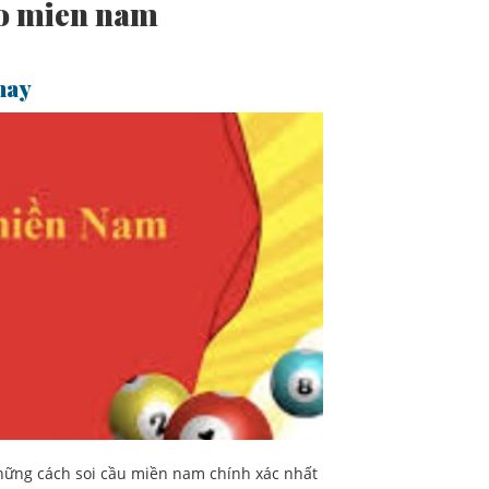
xo mien nam
nay
ững cách soi cầu miền nam chính xác nhất