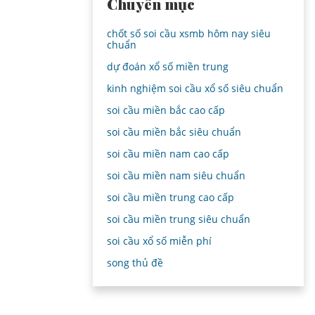
Chuyên mục
chốt số soi cầu xsmb hôm nay siêu
chuẩn
dự đoán xổ số miền trung
kinh nghiệm soi cầu xổ số siêu chuẩn
soi cầu miền bắc cao cấp
soi cầu miền bắc siêu chuẩn
soi cầu miền nam cao cấp
soi cầu miền nam siêu chuẩn
soi cầu miền trung cao cấp
soi cầu miền trung siêu chuẩn
soi cầu xổ số miễn phí
song thủ đề