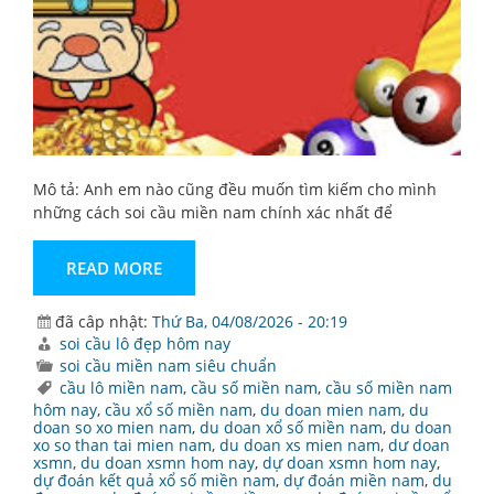
Mô tả: Anh em nào cũng đều muốn tìm kiếm cho mình
những cách soi cầu miền nam chính xác nhất để
READ MORE
đã câp nhật:
Thứ Ba, 04/08/2026 - 20:19
soi cầu lô đẹp hôm nay
soi cầu miền nam siêu chuẩn
cầu lô miền nam
,
cầu số miền nam
,
cầu số miền nam
hôm nay
,
cầu xổ số miền nam
,
du doan mien nam
,
du
doan so xo mien nam
,
du doan xổ số miền nam
,
du doan
xo so than tai mien nam
,
du doan xs mien nam
,
dư doan
xsmn
,
du doan xsmn hom nay
,
dự doan xsmn hom nay
,
dự đoán kết quả xổ số miền nam
,
dự đoán miền nam
,
du