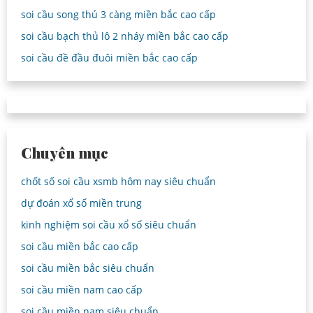
soi cầu song thủ 3 càng miền bắc cao cấp
soi cầu bạch thủ lô 2 nháy miền bắc cao cấp
soi cầu đề đầu đuôi miền bắc cao cấp
Chuyên mục
chốt số soi cầu xsmb hôm nay siêu chuẩn
dự đoán xổ số miền trung
kinh nghiệm soi cầu xổ số siêu chuẩn
soi cầu miền bắc cao cấp
soi cầu miền bắc siêu chuẩn
soi cầu miền nam cao cấp
soi cầu miền nam siêu chuẩn